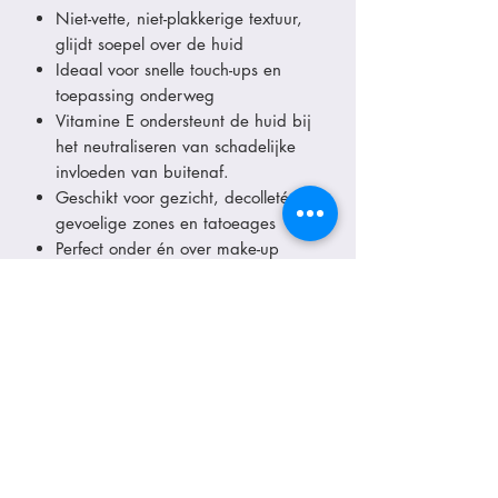
Niet-vette, niet-plakkerige textuur,
glijdt soepel over de huid
Ideaal voor snelle touch-ups en
toepassing onderweg
Vitamine E ondersteunt de huid bij
het neutraliseren van schadelijke
invloeden van buitenaf.
Geschikt voor gezicht, decolleté,
gevoelige zones en tatoeages
Perfect onder én over make-up
Lichtgewicht, ademend en
comfortabel op de huid
Langdurig hydraterend en
verzorgend comfort
Parfumvrij en zonder
geurallergenen
Onze zonproducten zijn kids friendly,
reef friendly, en vegan. Dat betekent:
zacht voor de gevoelige huid, veilig