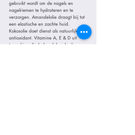
gebruikt wordt om de nagels en
nagelriemen te hydrateren en te
verzorgen. Amandelolie draagt bij tot
een elastische en zachte huid.
Kokosolie doet dienst als natuurlijke
antioxidant. Vitamine A, E & D uit
tarwekiemolie behandelen de droge
en gebarsten huid. Lanolin houdt de
vochtbalans intact.
Wil je meer info over de meerwaarde
van nagelriemolie? Lees zeker mijn
blogpost over het mooi houden van je
kunstnagels. Daarin staat beschreven
waarom je deze olie absoluut nodig
hebt om je (kunst)nagels mooi en
gezond te houden!