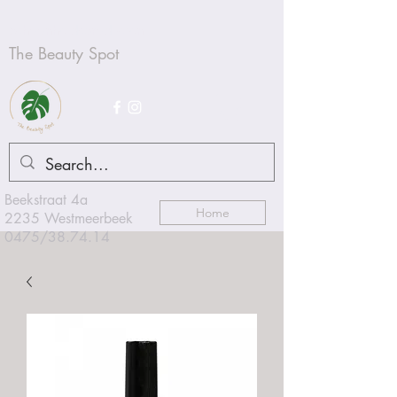
Schoonheidsproducten
The Beauty Spot
Beekstraat 4a
Home
2235 Westmeerbeek
0475/38.74.14