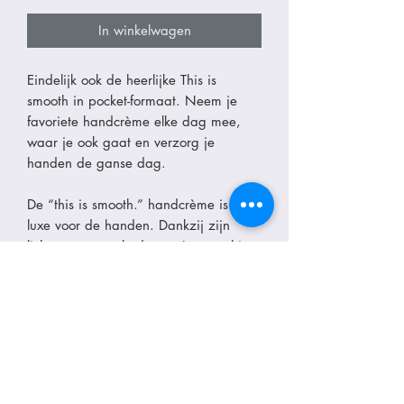
In winkelwagen
Eindelijk ook de heerlijke This is
smooth in pocket-formaat. Neem je
favoriete handcrème elke dag mee,
waar je ook gaat en verzorg je
handen de ganse dag.
De “this is smooth.” handcrème is pure
luxe voor de handen. Dankzij zijn
lichte textuur trekt deze crème snel in
de huid zonder een kleverig gevoel
achter te laten. Door een mix van
actieve ingrediënten worden de
handen intensief gehydrateerd en
voelen ze soepel en fluweelzacht aan.
Een bijkomende troef is dat deze
crème ook extra verzorgend is voor je