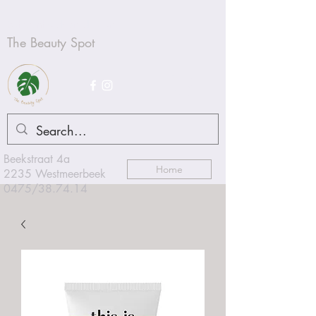
Schoonheidsproducten
The Beauty Spot
Beekstraat 4a
Home
2235 Westmeerbeek
0475/38.74.14