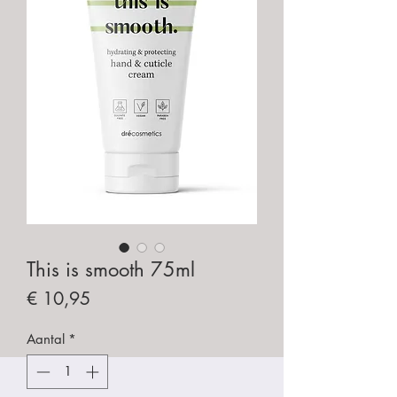
This is smooth 75ml
Prijs
€ 10,95
Aantal
*