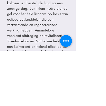
kalmeert en herstelt de huid na een
zonnige dag. Een intens hydraterende
gel voor het hele lichaam op basis van
actieve bestanddelen die een
verzachtende en regenererende
werking hebben. Amandelolie
voorkomt uitdroging en revitaliseert.
Toverhazelaar en Zanthaline hebben
een kalmerend en helend effect op de
huid. De lichte en snel absorberende
geltextuur verfrist de huid
onmiddellijk. Door je huid regelmatig
te hydrateren wordt je bruine teint
versterkt en zal je kleurtje langer
blijven. Deze after sun gel heeft een
heerlijk frisse geur op basis van
tuberoos, jasmijn en zwarte bessen.
De formule bevat voor 91%
ingrediënten van natuurlijke