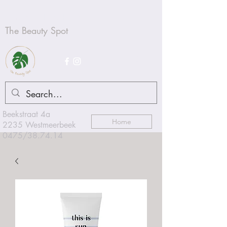
Schoonheidsproducten
The Beauty Spot
Beekstraat 4a
Home
2235 Westmeerbeek
0475/38.74.14