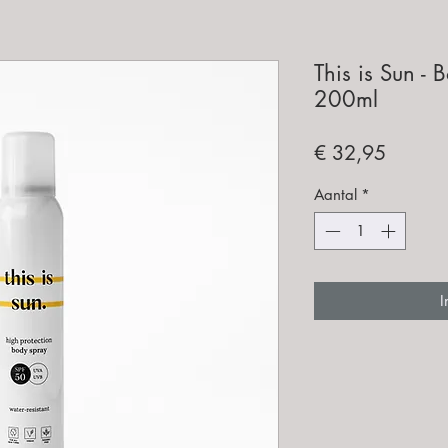
This is Sun -
200ml
Prijs
€ 32,95
Aantal
*
I